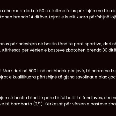
a dhe merr deri në 50 rrotullime falas për lojën më të mi
ohen brenda 14 ditëve. Lojrat e kualifikuara përfshijnë loj
nus për ndeshjen në bastin tënd të parë sportive, deri në
. Kërkesat për vënien e basteve zbatohen brenda 30 ditëve
e! Merr deri në 500 L në cashback për javë, të ndara në t
t e kualifikuara përfshijnë të gjitha tavolinat e blackjac
 në bastin tënd të parë të futbollit të fundjavës, deri n
 të barabarta (2/1). Kërkesat për vënien e basteve zba