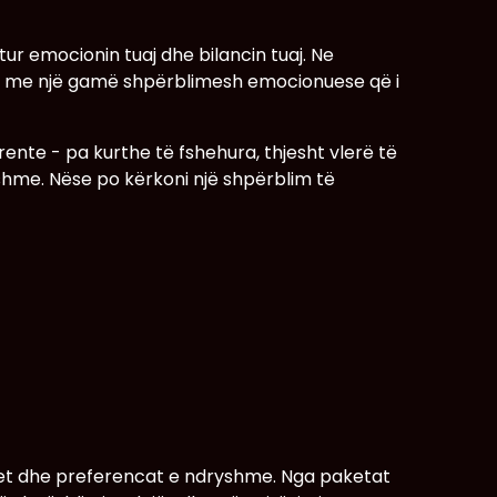
tur emocionin tuaj dhe bilancin tuaj. Ne
hen me një gamë shpërblimesh emocionuese që i
nte - pa kurthe të fshehura, thjesht vlerë të
ashme. Nëse po kërkoni një shpërblim të
jet dhe preferencat e ndryshme. Nga paketat