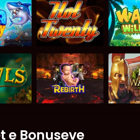
et e Bonuseve