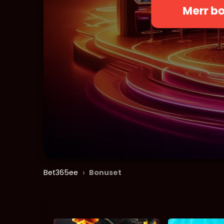
Merr b
›
Bet365ee
Bonuset