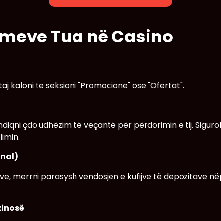
limeve Tua në Casino
aj kaloni te seksioni "Promocione" ose "Ofertat".
 ndiqni çdo udhëzim të veçantë për përdorimin e tij. Sigur
imin.
onal)
ave, merrni parasysh vendosjen e kufijve të depozitave nëp
zinosë