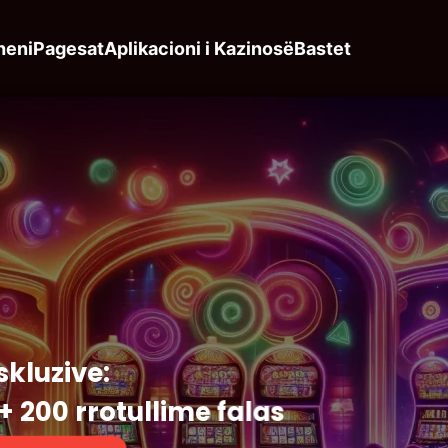
oheni
Pagesat
Aplikacioni i Kazinosë
Bastet
skluzive:
+ 200 rrotullime falas