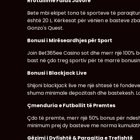
Rrotullime Falas Javore
Bete mbi ekipet tona të sporteve të paraqitur
është 20 L. Kërkesat për vënien e basteve zbat
Gonzo's Quest.
Bonusi i Mirëseardhjes për Sport
Join Bet365ee Casino sot dhe merr një 100% bo
bast në çdo treg sportiv për të marrë bonusin
Bonusi i Blackjack Live
Shijoni blackjack live me një shtesë të fondev
shuma minimale depozitash dhe bastekesh. Lojra
Çmenduria e Futbollit të Premtes
Çdo të premte, merr një 50% bonus për ndeshjen
minimum prej dy basteve me norma kumulative
Gëzimi i Dyfishtë & Paraqitja e Trefishtë