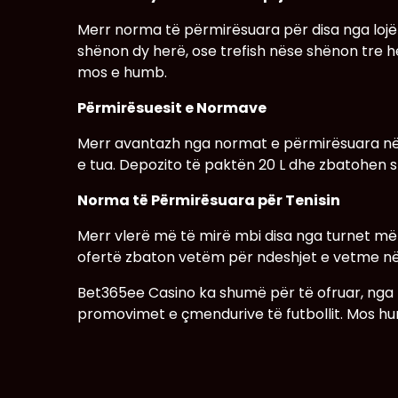
Merr norma të përmirësuara për disa nga lojër
shënon dy herë, ose trefish nëse shënon tre h
mos e humb.
Përmirësuesit e Normave
Merr avantazh nga normat e përmirësuara në l
e tua. Depozito të paktën 20 L dhe zbatohen s
Norma të Përmirësuara për Tenisin
Merr vlerë më të mirë mbi disa nga turnet më
ofertë zbaton vetëm për ndeshjet e vetme në
Bet365ee Casino ka shumë për të ofruar, nga b
promovimet e çmendurive të futbollit. Mos hu