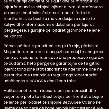
të ofruar një ambient të sigurt dhe të mbrojtur ku
lojtarët mund të shijojnë lojërat e tyre të preferuara
pa asnjë shqetësim. Sistemet tona të forta të
monitorimit, së bashku me vendosjen e qartë të
kufijve dhe informacionin e dukshëm për lojërat
përgjegjëse, sigurojnë që lojtarët gjithmonë të jenë
në kontroll.
Përsa i përket zgjerimit në tregje të reja, përfshirë
Shqipërinë, mbetemi të angazhuar ndaj trashëgimisë
sonë evropiane të licencave dhe proceseve rigoroze
të auditimit. Këto përpjekje garantojnë që të gjitha
lojërat tona janë statistikorisht të ndershme dhe në
përputhje me testimin e rregullt nga laboratorët
udhëheqës si eCOGRA dhe iTech Labs.
Aplikacionet tona miqësore për përdoruesit dhe
veçoritë e plota të mbështetjes për klientët e bëjnë
të lehtë për lojtarët të shijojnë Bet365ee Casino në
lëvizje ose sa herë që kanë nevojë për asistencë. Me