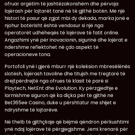
ofruar argëtim të jashtëzakonshëm dhe përvoja
lojërash për lojtarët tanë në të gjithë botën. Me një
histori të pasur që zgjat mbi dy dekada, marka jonë e
njohur botërisht është vendosur si një nga
operatorët udhëheqës të lojërave të fatit online.
Angazhimi ynë për inovacionin, sigurinë dhe lojërat e
ndershme reflektohet në çdo aspekt të
operacioneve tona.
Portofoli ynë i gjerë mburr një koleksion mbresëlënës
slotësh, lojërash tavoline dhe titujsh me tregtarë të
drejtpërdrejtë nga ofrues të klasit të parë si
Playtech, NetEnt dhe Evolution. Ky përzgjedhje e
larmishme siguron që ka diçka për të gjithë në
Bet365ee Casino, duke u përshtatur me shijet e
ndryshme të lojtarëve.
Në thelb të gjithçkaje që bëjmë qëndron përkushtimi
ynë ndaj lojërave të përgjegjshme. Jemi krenarë për