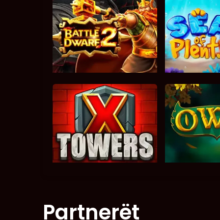
Partnerët