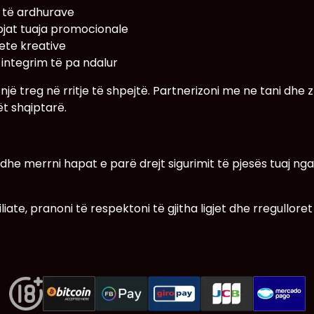
 të ardhurave
ojat tuaja promocionale
ete kreative
integrim të pa ndalur
jë treg në rritje të shpejtë. Partnerizoni me ne tani dhe
ët shqiptarë.
dhe merrni hapat e parë drejt sigurimit të pjesës tuaj nga 
iate, pranoni të respektoni të gjitha ligjet dhe rregullor