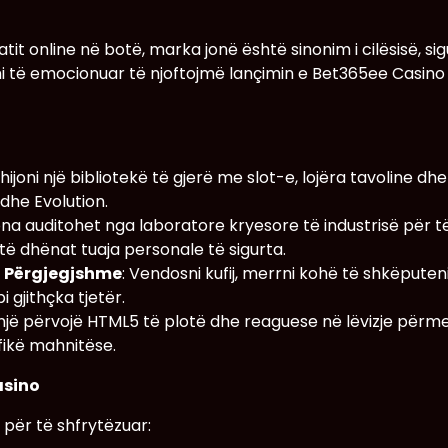
tit online në botë, marka jonë është sinonim i cilësisë, sig
të emocionuar të njoftojmë lançimin e Bet365ee Casino - n
Shijoni një bibliotekë të gjerë me slot-e, lojëra tavoline d
 dhe Evolution.
ona auditohet nga laboratore kryesore të industrisë për të 
të dhënat tuaja personale të sigurta.
të Përgjegjshme
: Vendosni kufij, merrni kohë të shkëputen
 gjithçka tjetër.
 një përvojë HTML5 të plotë dhe reaguese në lëvizje përm
fikë mahnitëse.
asino
 për të shfrytëzuar: